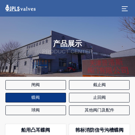
产品展示
PRODUCT CENTER
闸阀
截止阀
蝶阀
止回阀
球阀
其他阀门及配件
船用凸耳蝶阀
韩标消防信号沟槽蝶阀