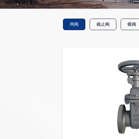
闸阀
截止阀
蝶阀