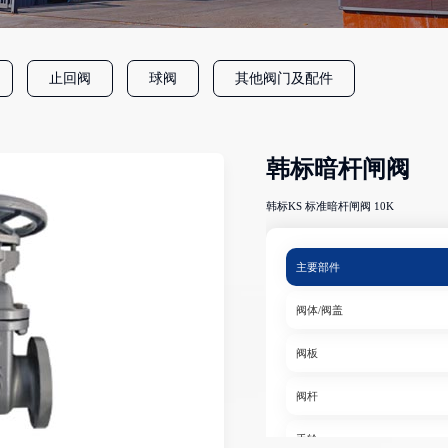
止回阀
球阀
其他阀门及配件
韩标暗杆闸阀
韩标KS 标准暗杆闸阀 10K
主要部件
阀体/阀盖
阀板
阀杆
手轮